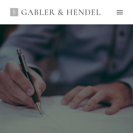
Personalabbau
bei Continental
und Vitesco in
Regensburg
Wir erklären Ihnen welche Risiken ein
Aufhebungsvertrag mit sich bringt