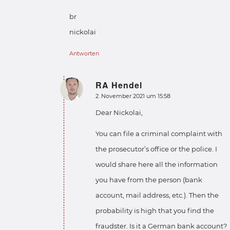
br
nickolai
Antworten
RA Hendel
sagte:
2. November 2021 um 15:58
Dear Nickolai,
You can file a criminal complaint with
the prosecutor’s office or the police. I
would share here all the information
you have from the person (bank
account, mail address, etc.). Then the
probability is high that you find the
fraudster. Is it a German bank account?