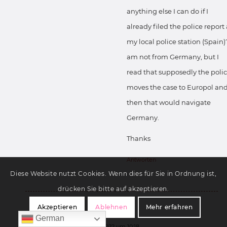
anything else I can do if I
already filed the police report 
my local police station (Spain)?
am not from Germany, but I
read that supposedly the poli
moves the case to Europol an
then that would navigate
Germany.
Thanks
Antworten
Diese Website nutzt Cookies. Wenn dies für Sie in Ordnung ist,
drücken Sie bitte auf akzeptieren.
Akzeptieren
Ablehnen
Mehr erfahren
KFZ-GUT
German
sagte:
24. Oktober 2022 um 10:18