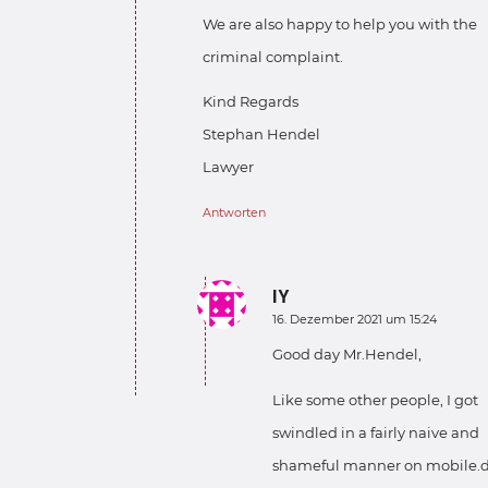
We are also happy to help you with the
criminal complaint.
Kind Regards
Stephan Hendel
Lawyer
Antworten
IY
sagte:
16. Dezember 2021 um 15:24
Good day Mr.Hendel,
Like some other people, I got
swindled in a fairly naive and
shameful manner on mobile.d