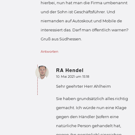
hierbei, nun hat man die Firma umbenannt
und der Sohn ist Geschäftsführer. Und
niemanden auf Autoskout und Mobile de
interessiert das. Darf man öffentlich warnen?
Gruß aus Südhessen.
Antworten
RA Hendel
sagte:
10. Mai 2021 um 15:18
Sehr geehrter Herr Ahlheim
Sie haben grundsätzlich alles richtig
gemacht. Ich würde nun eine Klage
gegen den Händler (sofern eine
natürliche Person gehandelt hat,
gegen ihn persönlich) einreichen.