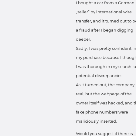
I bought a car from a German
„seller“ by international wire
transfer, and it turned out to b
a fraud after I began digging
deeper.
Sadly, I was pretty confident i
my purchase because I thoug
I was thorough in my search fo
potential discrepancies.
As it turned out, the company 
real, but the webpage of the
owner itself was hacked, and 
fake phone numbers were
maliciously inserted.
Would you suggest if there is