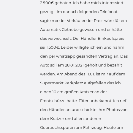
2.900€ geboten. Ich habe mich interessiert
gezeigt. Im danach folgenden Telefonat
sagte mir der Verkäufer der Preis wäre für ein
Automatik Getriebe gewesen und er hätte
das verwechselt. Der Händler Einkaufspreis
sei 1.500€. Leider willigte ich ein und nahm
den per whatsapp gesandten Vertrag an. Das
Auto soll am 28.01.2021 geholt und bezahlt
werden. Am Abend des 11.01. ist mir auf dem
Supermarkt Parkplatz aufgefallen das ich
einen 10 cm großen Kratzer an der
Frontschürze hatte. Täter unbekannt. Ich rief
den Händler an und schickte ihm Photos von
dem Kratzer und allen anderen
Gebrauchsspuren am Fahrzeug. Heute am