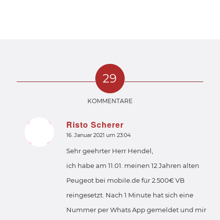
29
KOMMENTARE
Risto Scherer
sagte:
16. Januar 2021 um 23:04
Sehr geehrter Herr Hendel,
ich habe am 11.01. meinen 12 Jahren alten
Peugeot bei mobile.de für 2.500€ VB
reingesetzt. Nach 1 Minute hat sich eine
Nummer per Whats App gemeldet und mir