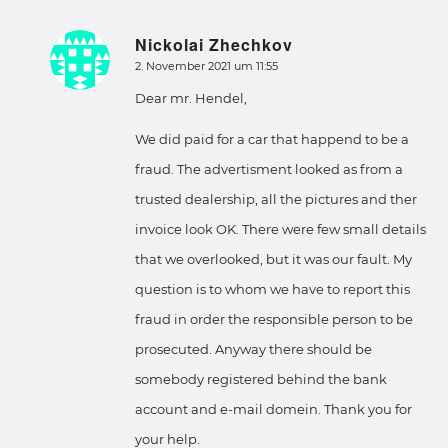
Nickolai Zhechkov
sagte:
2. November 2021 um 11:55
Dear mr. Hendel,
We did paid for a car that happend to be a
fraud. The advertisment looked as from a
trusted dealership, all the pictures and ther
invoice look OK. There were few small details
that we overlooked, but it was our fault. My
question is to whom we have to report this
fraud in order the responsible person to be
prosecuted. Anyway there should be
somebody registered behind the bank
account and e-mail domein. Thank you for
your help.