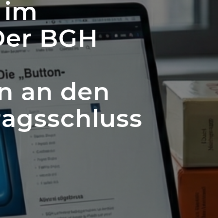
 im
Der BGH
n an den
ragsschluss