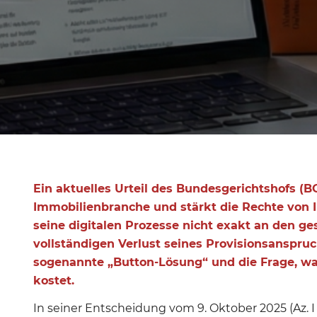
Ein aktuelles Urteil des Bundesgerichtshofs (B
Immobilienbranche und stärkt die Rechte von
seine digitalen Prozesse nicht exakt an den ges
vollständigen Verlust seines Provisionsanspru
sogenannte „Button-Lösung“ und die Frage, wan
kostet.
In seiner Entscheidung vom 9. Oktober 2025 (Az. I 