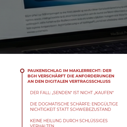
PAUKENSCHLAG IM MAKLERRECHT: DER
BGH VERSCHÄRFT DIE ANFORDERUNGEN
AN DEN DIGITALEN VERTRAGSSCHLUSS
DER FALL: „SENDEN“ IST NICHT „KAUFEN“
DIE DOGMATISCHE SCHÄRFE: ENDGÜLTIGE
NICHTIGKEIT STATT SCHWEBEZUSTAND
KEINE HEILUNG DURCH SCHLÜSSIGES
VERHALTEN