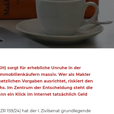
GH) sorgt für erhebliche Unruhe in der
 Immobilienkäufern massiv.
Wer als Makler
etzlichen Vorgaben ausrichtet, riskiert den
chs. Im Zentrum der Entscheidung steht die
n ein Klick im Internet tatsächlich Geld
ZR 159/24) hat der I. Zivilsenat grundlegende