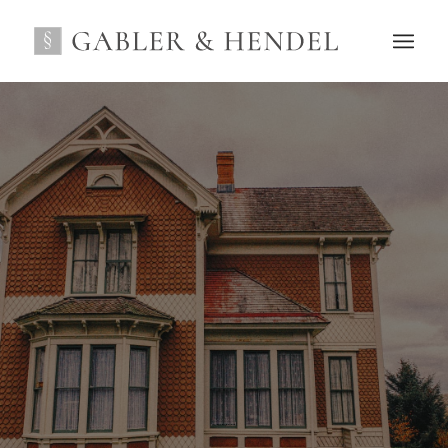
Zwangsmodernisie
von Immobilien
„Fit für 55“