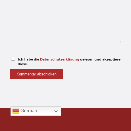
Ich habe die
Datenschutzerklärung
gelesen und akzeptiere
diese.
German
© 2026 Gabler & Hendel Rechtsanwälte PartmbB
Kontakt
Impressum
Datenschutz