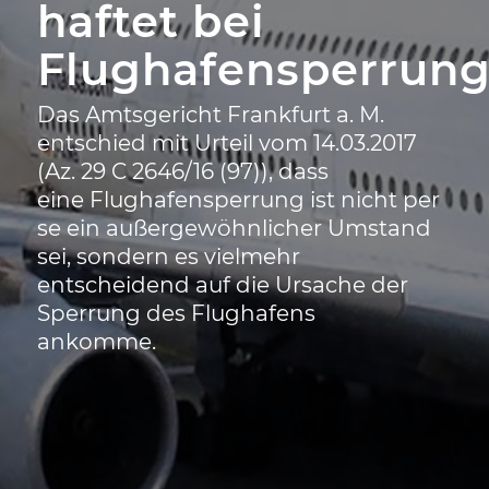
haftet bei
Flughafensperrung
Das Amtsgericht Frankfurt a. M.
entschied mit Urteil vom 14.03.2017
(Az. 29 C 2646/16 (97)), dass
eine Flughafensperrung ist nicht per
se ein außergewöhnlicher Umstand
sei, sondern es vielmehr
entscheidend auf die Ursache der
Sperrung des Flughafens
ankomme.