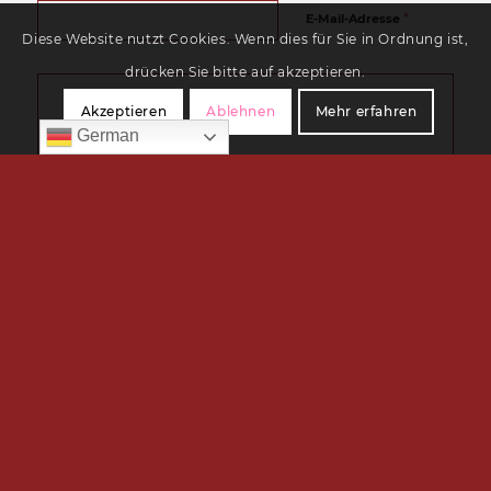
*
E-Mail-Adresse
Diese Website nutzt Cookies. Wenn dies für Sie in Ordnung ist,
drücken Sie bitte auf akzeptieren.
Akzeptieren
Ablehnen
Mehr erfahren
German
Ich habe die
Datenschutzerklärung
gelesen und akzeptiere
diese.